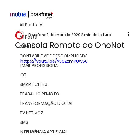
All Posts
Brasfone
1 de mar. de 2020
2 min de leitura
All Posts
Consola Remota do OneNet
CRM
CONTABILIDADE DESCOMPLICADA
https://youtu.be/A56ZxmPUw50
EMAIL PROFISSIONAL
IOT
SMART CITIES
TRABALHO REMOTO
TRANSFORMAÇÃO DIGITAL
TV NET VOZ
SMS
INTELIGÊNCIA ARTIFICIAL