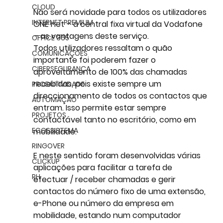
CLOUD
Não será novidade para todos os utilizadores 
INTERNET PREMIUM
ONE net – a central fixa virtual da Vodafone
– as vantagens deste serviço. 
OFFICE 365
Todos utilizadores ressaltam o quão 
COMUNICAÇÕES
importante foi poderem fazer o 
CIBERSEGURANÇA
aproveitamento de 100% das chamadas 
recebidas
, pois existe sempre um 
PRODUTIVIDADE
direccionamento de todos os contactos que 
AUTOMAÇÃO
entram. Isso permite estar sempre 
PROJETOS
contactável tanto no escritório, como em 
ECOSSISTEMA
mobilidade. 
RINGOVER
E neste sentido foram desenvolvidas várias 
CLICKUP
aplicações para facilitar a tarefa de 
RH
efectuar / receber chamadas e gerir 
contactos do número fixo de uma extensão, 
e-Phone ou número da empresa em 
mobilidade, estando num computador 