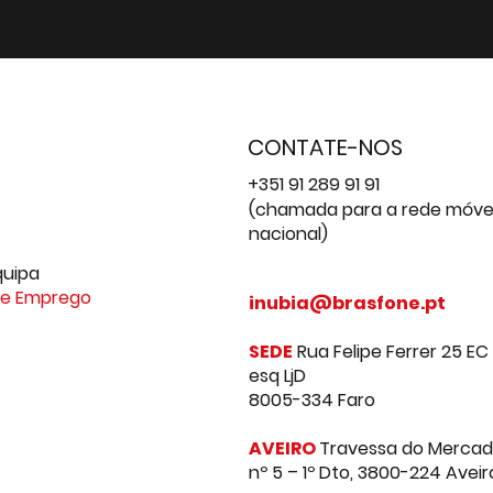
CONTATE-NOS
+351 91 289 91 91
(chamada para a rede móve
nacional)
quipa
de Emprego
inubia@brasfone.pt
SEDE
Rua Felipe Ferrer 25 EC
esq LjD
8005-334 Faro
AVEIRO
Travessa do Merca
nº 5 – 1º Dto, 3800-224 Aveir