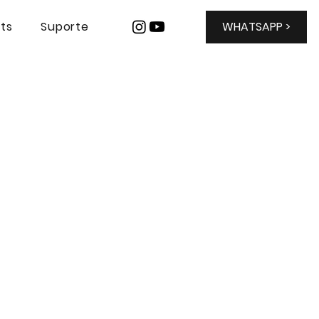
hts
Suporte
WHATSAPP >