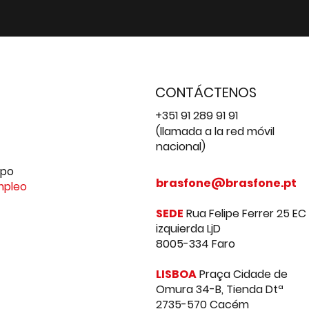
CONTÁCTENOS
+351 91 289 91 91
(llamada a la red móvil
nacional)
ipo
brasfone@brasfone.pt
mpleo
SEDE
Rua Felipe Ferrer 25 EC
izquierda LjD
8005-334 Faro
LISBOA
Praça Cidade de
Omura 34-B, Tienda Dtª
2735-570 Cacém