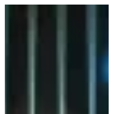
Brasfone
6 de ago. de 2024
3 min de leitura
Porquê Proteger os Dispositivos
Móveis da Empresa?
A segurança digital dos dispositivos móveis tornou-se
um dos pilares fundamentais para o sucesso e a
proteção das empresas modernas. Com...