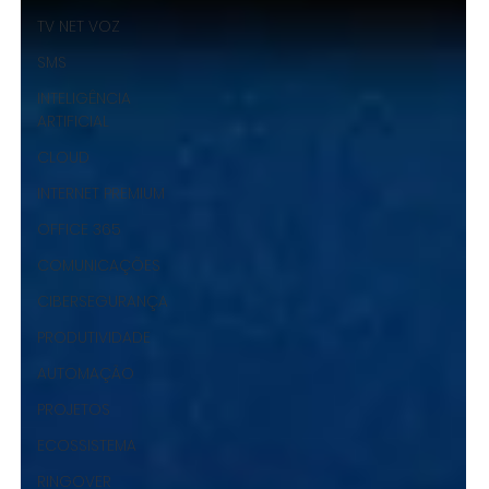
TV NET VOZ
SMS
INTELIGÊNCIA
ARTIFICIAL
CLOUD
INTERNET PREMIUM
OFFICE 365
COMUNICAÇÕES
CIBERSEGURANÇA
PRODUTIVIDADE
AUTOMAÇÃO
PROJETOS
ECOSSISTEMA
RINGOVER