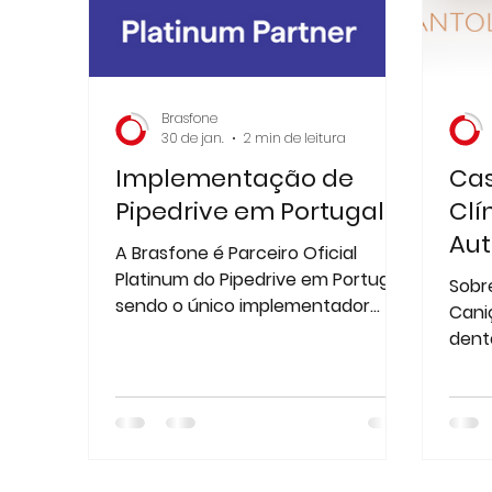
Brasfone
30 de jan.
2 min de leitura
Implementação de
Cas
Pipedrive em Portugal
Clí
Aut
A Brasfone é Parceiro Oficial
com
Platinum do Pipedrive em Portugal,
Sobre
sendo o único implementador
Bra
Caniço é uma unidad
com este nível de parceria no
dent
mercado português.
qual
foco
Com 
um e
simul