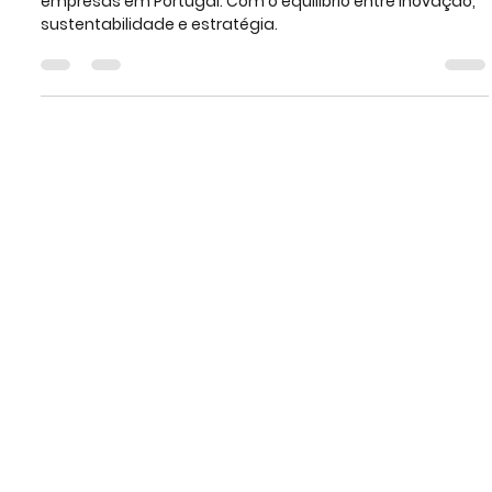
Sua Empresa em 2024
O ano de 2024 representa um momento crucial para as
empresas em Portugal. Com o equilíbrio entre inovação,
sustentabilidade e estratégia.