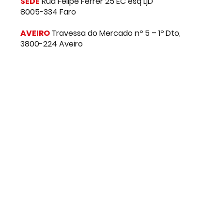
inubia@brasfone.pt
SEDE
Rua Felipe Ferrer 25 EC esq LjD
8005-334 Faro
AVEIRO
Travessa do Mercado nº 5 – 1º Dto,
3800-224 Aveiro
© 2026 by Grupo Brasfone