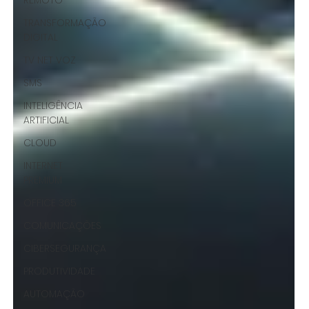
REMOTO
TRANSFORMAÇÃO
DIGITAL
TV NET VOZ
SMS
INTELIGÊNCIA
ARTIFICIAL
CLOUD
INTERNET
PREMIUM
OFFICE 365
COMUNICAÇÕES
CIBERSEGURANÇA
PRODUTIVIDADE
AUTOMAÇÃO