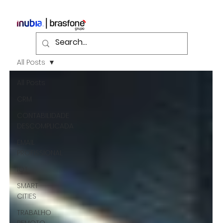
All Posts
All Posts
CRM
CONTABILIDADE
DESCOMPLICADA
EMAIL
PROFISSIONAL
IOT
SMART
CITIES
TRABALHO