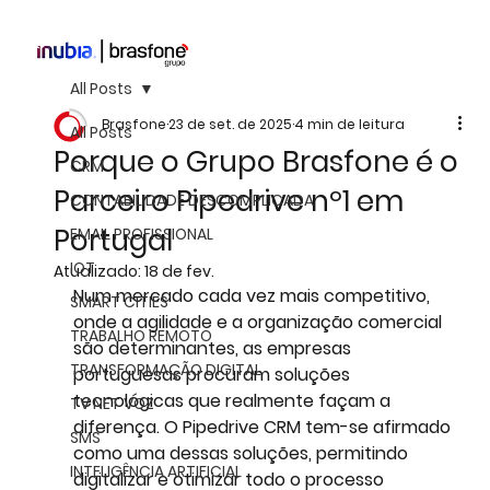
All Posts
Brasfone
23 de set. de 2025
4 min de leitura
All Posts
Porque o Grupo Brasfone é o
CRM
Parceiro Pipedrive nº1 em
CONTABILIDADE DESCOMPLICADA
Portugal
EMAIL PROFISSIONAL
IOT
Atualizado:
18 de fev.
Num mercado cada vez mais competitivo, 
SMART CITIES
onde a agilidade e a organização comercial 
TRABALHO REMOTO
são determinantes, as empresas 
TRANSFORMAÇÃO DIGITAL
portuguesas procuram soluções 
tecnológicas que realmente façam a 
TV NET VOZ
diferença. O 
Pipedrive CRM
 tem-se afirmado 
SMS
como uma dessas soluções, permitindo 
INTELIGÊNCIA ARTIFICIAL
digitalizar e otimizar todo o processo 