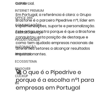
comercial.
CLOUD
INTERNET PREMIUM
Em Portugal, a referência é clara: o 
Grupo 
OFFICE 365
Brasfone é o parceiro Pipedrive nº1
, líder em 
COMUNICAÇÕES
implementações, suporte e personalização. 
Este artigo mostra porque é que a Brasfone 
CIBERSEGURANÇA
conquistou esta posição de destaque e 
PRODUTIVIDADE
como tem ajudado empresas nacionais de 
AUTOMAÇÃO
diferentes setores a alcançar resultados 
impressionantes.
PROJETOS
ECOSSISTEMA
RINGOVER
🚀 O que é o Pipedrive e 
CLICKUP
porque é a escolha nº1 para 
RH
empresas em Portugal