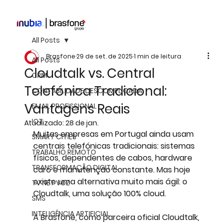
All Posts
Brasfone
29 de set. de 2025
1 min de leitura
All Posts
Cloudtalk vs. Central
CRM
Telefónica Tradicional:
CONTABILIDADE DESCOMPLICADA
Vantagens Reais
EMAIL PROFISSIONAL
IOT
Atualizado:
28 de jan.
Muitas empresas em Portugal ainda usam 
SMART CITIES
centrais telefónicas tradicionais: sistemas 
TRABALHO REMOTO
físicos, dependentes de cabos, hardware 
TRANSFORMAÇÃO DIGITAL
caro e manutenção constante. Mas hoje 
existe uma alternativa muito mais ágil: o 
TV NET VOZ
Cloudtalk, uma solução 100% cloud.
SMS
INTELIGÊNCIA ARTIFICIAL
A 
Brasfone
, como parceira oficial Cloudtalk, 