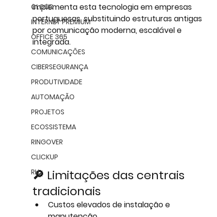
implementa esta tecnologia em empresas 
CLOUD
portuguesas, substituindo estruturas antigas 
INTERNET PREMIUM
por comunicação moderna, escalável e 
OFFICE 365
integrada.
COMUNICAÇÕES
CIBERSEGURANÇA
PRODUTIVIDADE
AUTOMAÇÃO
PROJETOS
ECOSSISTEMA
RINGOVER
CLICKUP
RH
🔎 Limitações das centrais 
tradicionais
Custos elevados de instalação e 
manutenção.