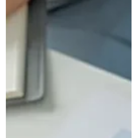
portuguesas. Em mais de 800 projetos implementados
em PMEs, médias e grandes empresas nacionais,
identificámos padrões claros: equipas sobrecarregadas
com tarefas repetitivas, processos duplicados, falta de
integração entre sistemas e dificuldade em medir o
verdadeiro impacto das ferramentas tecnológicas.