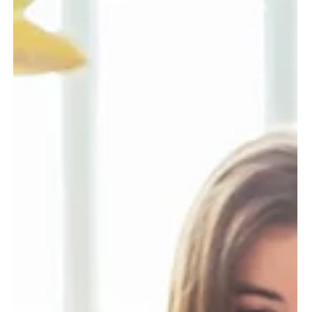
estratégica para otimizar processos
comerciais?
No mercado português, a maioria das empresas
enfrenta obstáculos persistentes na otimização dos
seus processos comerciais: estagnação nas vendas,
dificuldade em prever resultados e incerteza sobre o
retorno dos investimentos em tecnologia.