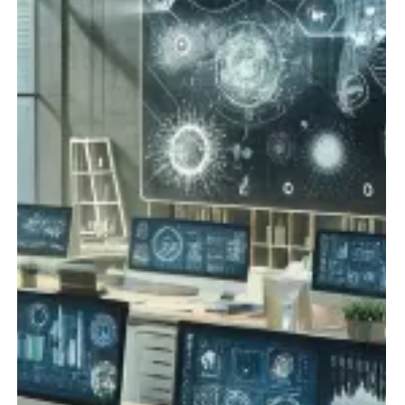
Brasfone
20 de mar. de 2025
4 min de leitura
Como Estruturar uma Equipa
Comercial de Alto Desempenho
para Gerar e Fechar Mais Leads
Grandes empresas enfrentam desafios constantes na
geração de leads e na otimização do funil de vendas.
Equipas comerciais mal...