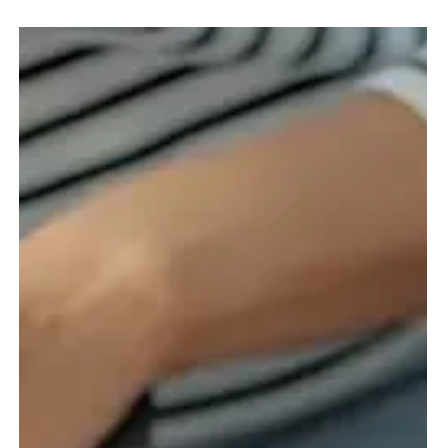
Brasfone
9 de fev.
6 min de leitura
Guia Brasfone: Ferramentas para
Melhorar a Produtividade e
Organização Interna da Equipa em
Portugal
Na Brasfone, conhecemos em profundidade os
obstáculos que limitam a produtividade das empresas