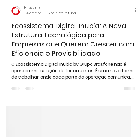
Brasfone
24 de abr.
5 min de leitura
Ecossistema Digital Inubia: A Nova
Estrutura Tecnológica para
Empresas que Querem Crescer com
Eficiência e Previsibilidade
O Ecossistema Digital Inubia by Grupo Brasfone não é
apenas uma seleção de ferramentas. É uma nova forma
de trabalhar, onde cada parte da operação comunica,
se ajusta automaticamente e gera valor. Se quer uma
estrutura digital com previsibilidade, controlo e impacto
mensurável, este é o caminho.