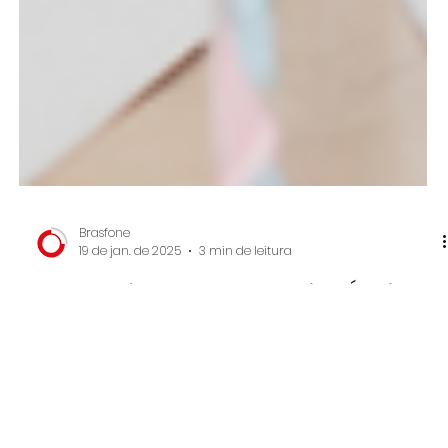
Brasfone
19 de jan. de 2025
3 min de leitura
Porque é que Metodologias Ágeis
funcionam até em Pequenas
Equipas