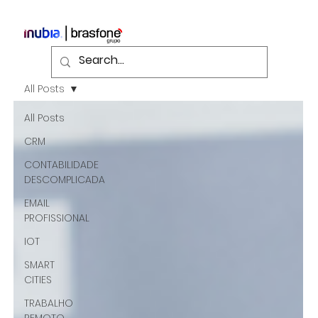
All Posts
All Posts
CRM
CONTABILIDADE
DESCOMPLICADA
EMAIL
PROFISSIONAL
IOT
SMART
CITIES
TRABALHO