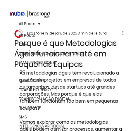
All Posts
Brasfone
19 de jan. de 2025
3 min de leitura
All Posts
Porque é que Metodologias
CRM
Ágeis funcionam até em
CONTABILIDADE DESCOMPLICADA
Pequenas Equipas
EMAIL PROFISSIONAL
IOT
As metodologias ágeis têm revolucionado a 
gestão de projetos em empresas de todos 
SMART CITIES
os tamanhos, desde startups até grandes 
TRABALHO REMOTO
corporações. Mas porque é que elas 
TRANSFORMAÇÃO DIGITAL
também funcionam tão bem em pequenas 
equipas? 
TV NET VOZ
SMS
Vamos explorar como as 
metodologias 
INTELIGÊNCIA ARTIFICIAL
ágeis
 podem otimizar processos, aumentar a 