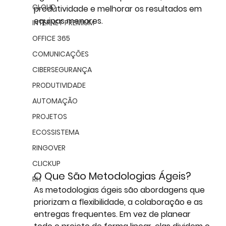
CLOUD
produtividade e melhorar os resultados em 
equipas menores.
INTERNET PREMIUM
OFFICE 365
COMUNICAÇÕES
CIBERSEGURANÇA
PRODUTIVIDADE
AUTOMAÇÃO
PROJETOS
ECOSSISTEMA
RINGOVER
CLICKUP
O Que São Metodologias Ágeis?
RH
As metodologias ágeis são abordagens que 
priorizam a flexibilidade, a colaboração e as 
entregas frequentes. Em vez de planear 