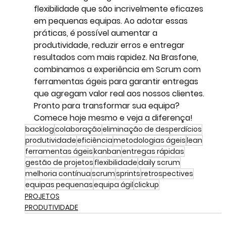
flexibilidade que são incrivelmente eficazes 
em pequenas equipas. Ao adotar essas 
práticas, é possível aumentar a 
produtividade, reduzir erros e entregar 
resultados com mais rapidez. Na Brasfone, 
combinamos a experiência em Scrum com 
ferramentas ágeis para garantir entregas 
que agregam valor real aos nossos clientes.
Pronto para transformar sua equipa? 
Comece hoje mesmo e veja a diferença!
backlog
colaboração
eliminação de desperdícios
produtividade
eficiência
metodologias ágeis
lean
ferramentas ágeis
kanban
entregas rápidas
gestão de projetos
flexibilidade
daily scrum
melhoria contínua
scrum
sprints
retrospectives
equipas pequenas
equipa ágil
clickup
PROJETOS
PRODUTIVIDADE