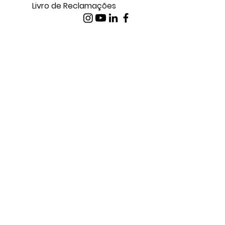
Política de Privacidade
Livro de Reclamações
CONTATE-NOS
+351 91 289 91 91
(chamada para a rede móvel nacional)
inubia@brasfone.pt
SEDE
Rua Felipe Ferrer 25 EC esq LjD
8005-334 Faro