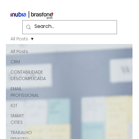
All Posts
All Posts
CRM
CONTABILIDADE
DESCOMPLICADA
EMAIL
PROFISSIONAL
IOT
SMART
CITIES
TRABALHO