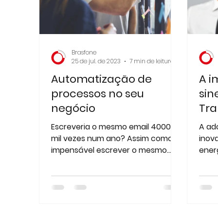
Brasfone
25 de jul. de 2023
7 min de leitura
Automatização de
A i
processos no seu
sin
negócio
Tra
Ene
Escreveria o mesmo email 4000
A ad
emp
mil vezes num ano? Assim como é
inova
impensável escrever o mesmo
ener
email 4000 vezes, é preencher o
as e
mesmo contato...
melh