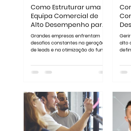
Como Estruturar uma
Com
Equipa Comercial de
Com
Alto Desempenho para
De
Gerar e Fechar Mais
Grandes empresas enfrentam
Geri
Leads
desafios constantes na geração
alto
de leads e na otimização do funil
defi
de vendas. Equipas comerciais
estr
mal...
defini