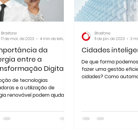
Brasfone
Brasfone
17 de mar. de 2023
4 min de leitura
11 de jan. de 2023
3 mi
mportância da
Cidades intelig
ergia entre a
De que forma podemos 
nsformação Digital,
fazer uma gestão efici
rgia e Telecom nas
cidades? Como automatizar
oção de tecnologias
certos serviços, mediç
resas em Portugal
doras e a utilização de
recursos para melhorar
gia renovável podem ajudar
mpresas a reduzir os custos e
orar a sua imagem.