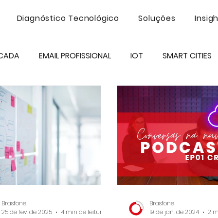
Diagnóstico Tecnológico
Soluções
Insig
ICADA
EMAIL PROFISSIONAL
IOT
SMART CITIES
SMS
INTELIGÊNCIA ARTIFICIAL
CLOUD
INTER
UTOMAÇÃO
PROJETOS
ECOSSISTEMA
RINGO
Brasfone
Brasfone
25 de fev. de 2025
4 min de leitura
19 de jan. de 2024
2 m