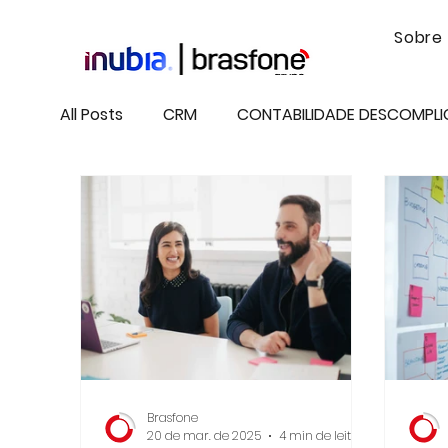
Sobre
All Posts
CRM
CONTABILIDADE DESCOMPL
TRANSFORMAÇÃO DIGITAL
TV NET VOZ
CIBERSEGURANÇA
PRODUTIVIDADE
A
Brasfone
20 de mar. de 2025
4 min de leitura