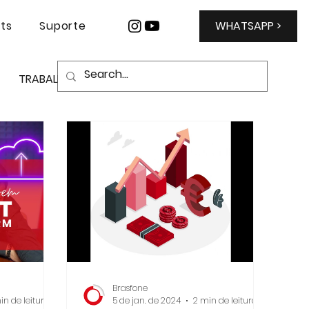
hts
Suporte
WHATSAPP >
TRABALHO REMOTO
NET PREMIUM
OFFICE 365
COMUNICAÇÕES
VER
CLICKUP
RH
Brasfone
in de leitura
5 de jan. de 2024
2 min de leitura