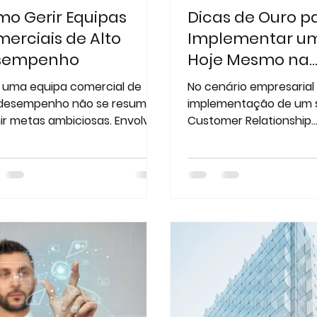
o Gerir Equipas
Dicas de Ouro p
erciais de Alto
Implementar u
sempenho
Hoje Mesmo na
Empresa
r uma equipa comercial de
No cenário empresarial 
 desempenho não se resume a
implementação de um 
nir metas ambiciosas. Envolve
Customer Relationship
atégia, processos bem
Management (CRM) é cr
dos,...
qualquer empresa que 