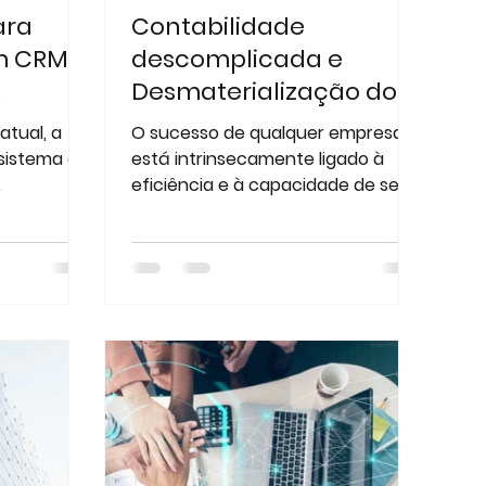
ara
Contabilidade
m CRM
descomplicada e
Desmaterialização do
papel
atual, a
O sucesso de qualquer empresa
sistema de
está intrinsecamente ligado à
eficiência e à capacidade de se
ucial para
manter em conformidade com as
de
regulamentações...