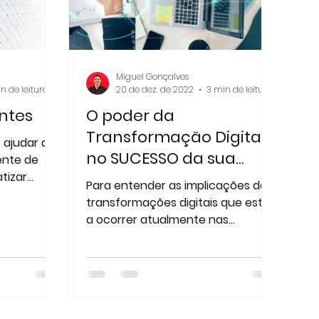
Miguel Gonçalves
n de leitura
20 de dez. de 2022
3 min de leitura
entes
O poder da
Transformação Digital
ajudar a
no SUCESSO da sua
ente de
empresa
Para entender as implicações das
ões e
transformações digitais que estão
.
a ocorrer atualmente nas
empresas, é importante perceber
o que...