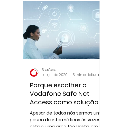
Brasfone
1 de jul. de 2020
5 min de leitura
Porque escolher o
Vodafone Safe Net
Access como solução
de Cibersegurança?
Apesar de todos nós sermos um
pouco de informáticos às vezes,
esta é uma área tão vasta, em