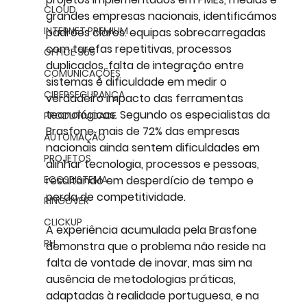
CLOUD
grandes empresas nacionais, identificámos 
INTERNET PREMIUM
padrões claros: equipas sobrecarregadas 
com tarefas repetitivas, processos 
OFFICE 365
duplicados, falta de integração entre 
COMUNICAÇÕES
sistemas e dificuldade em medir o 
CIBERSEGURANÇA
verdadeiro impacto das ferramentas 
tecnológicas. Segundo os especialistas da 
PRODUTIVIDADE
Brasfone, mais de 72% das empresas 
AUTOMAÇÃO
nacionais ainda sentem dificuldades em 
PROJETOS
alinhar tecnologia, processos e pessoas, 
ECOSSISTEMA
resultando em desperdício de tempo e 
perda de competitividade.
RINGOVER
CLICKUP
A experiência acumulada pela Brasfone 
RH
demonstra que o problema não reside na 
falta de vontade de inovar, mas sim na 
ausência de metodologias práticas, 
adaptadas à realidade portuguesa, e na 