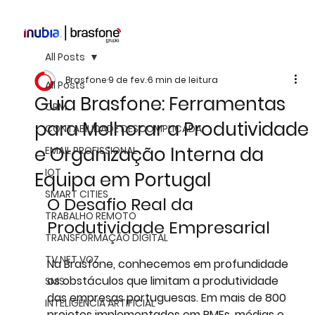
All Posts
Brasfone
9 de fev.
6 min de leitura
All Posts
Guia Brasfone: Ferramentas
CRM
para Melhorar a Produtividade
CONTABILIDADE DESCOMPLICADA
e Organização Interna da
EMAIL PROFISSIONAL
IOT
Equipa em Portugal
SMART CITIES
O Desafio Real da 
TRABALHO REMOTO
Produtividade Empresarial
TRANSFORMAÇÃO DIGITAL
TV NET VOZ
Na Brasfone, conhecemos em profundidade 
os obstáculos que limitam a produtividade 
SMS
das empresas portuguesas. Em mais de 800 
INTELIGÊNCIA ARTIFICIAL
projetos implementados em PMEs, médias e 