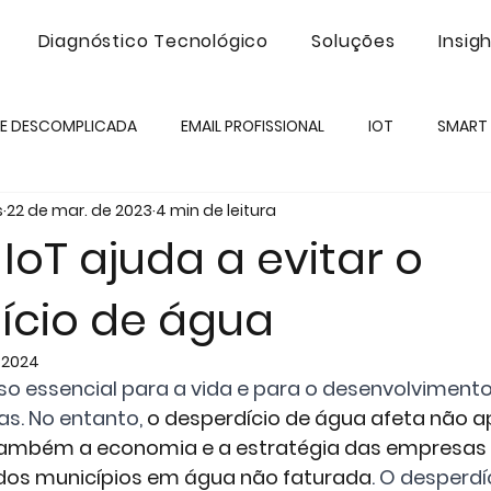
Diagnóstico Tecnológico
Soluções
Insig
DE DESCOMPLICADA
EMAIL PROFISSIONAL
IOT
SMART 
s
22 de mar. de 2023
4 min de leitura
V NET VOZ
SMS
INTELIGÊNCIA ARTIFICIAL
CLOUD
oT ajuda a evitar o
ício de água
URANÇA
PRODUTIVIDADE
AUTOMAÇÃO
PROJETOS
e 2024
so essencial para a vida e para o desenvolvimento
s. No entanto, 
o desperdício de água afeta não a
ambém a economia e a estratégia das empresas 
dos municípios em água não faturada
. O desperdí