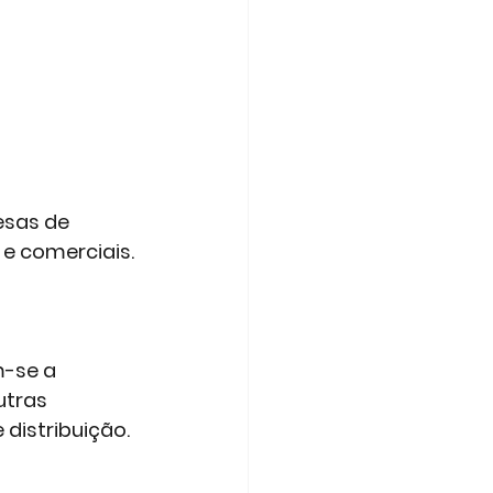
esas de 
e comerciais. 
m-se a 
utras 
distribuição.