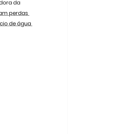
adora da 
ram perdas 
cio de água 