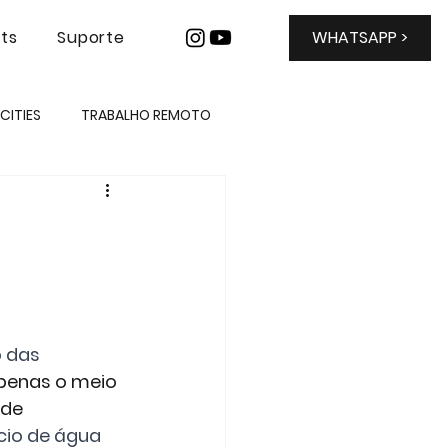
hts
Suporte
WHATSAPP >
CITIES
TRABALHO REMOTO
INTERNET PREMIUM
OFFICE 365
ECOSSISTEMA
RINGOVER
 das 
penas o meio 
de 
cio de água 