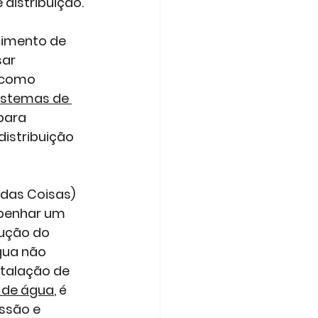
distribuição. 
imento de 
ar 
 como 
sistemas de 
 para 
distribuição 
 das Coisas)
enhar um 
ução do 
gua não 
stalação de 
o de água
, é 
ssão e 