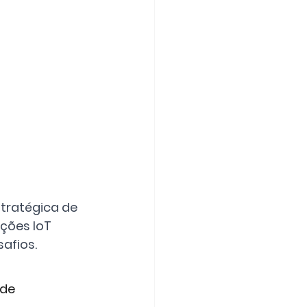
tratégica de 
ções IoT 
afios.
de 