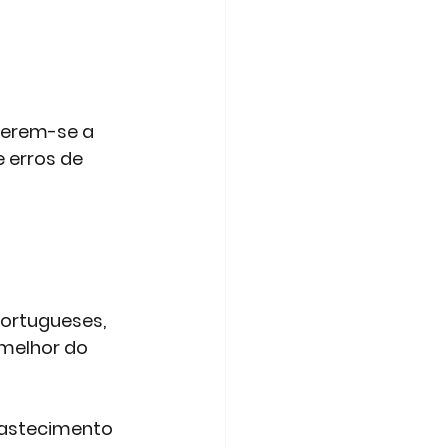
ferem-se a 
e erros de 
portugueses, 
melhor do 
bastecimento 