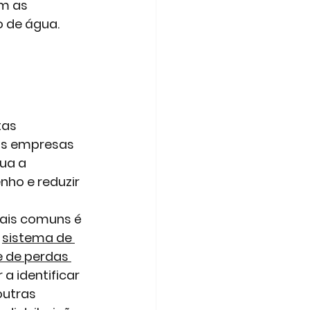
m as 
o de água. 
as 
as empresas 
ua a 
ho e reduzir 
is comuns é 
 
sistema de 
e de perdas 
 a identificar 
outras 