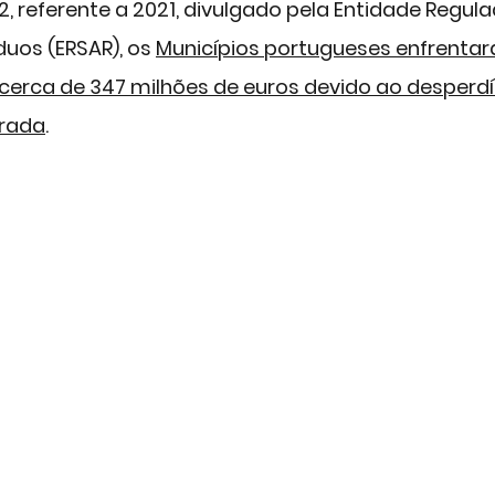
2, referente a 2021, divulgado pela Entidade Regul
uos (ERSAR), os 
M
unicípios portugueses enfrenta
erca de 347 milhões de euros devido ao desperdí
urada
. 