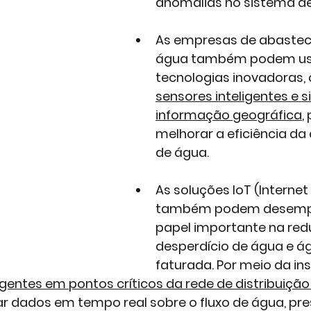
anomalias no sistema de 
As empresas de abastec
água também podem us
tecnologias inovadoras,
sensores inteligentes e 
informação geográfica
,
melhorar a eficiência da 
de água. 
As 
soluções IoT (Internet
também podem desemp
papel importante na red
desperdício de água e á
faturada. Por meio da in
igentes em pontos críticos da rede de distribuiçã
ar dados em tempo real sobre o fluxo de água, pre