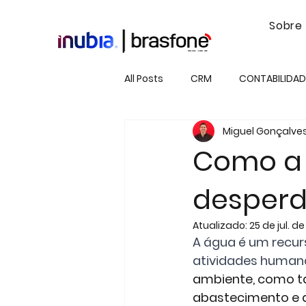
Sobre
All Posts
CRM
CONTABILIDA
Miguel Gonçalve
TRANSFORMAÇÃO DIGITAL
T
Como a I
desperd
COMUNICAÇÕES
CIBERSEG
Atualizado:
25 de jul. d
A água é um recur
CLICKUP
RH
atividades humana
ambiente, como t
abastecimento e 